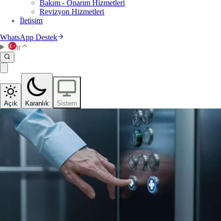
Bakım - Onarım Hizmetleri
Revizyon Hizmetleri
İletişim
WhatsApp Destek
tr
Açık
Karanlık
Sistem