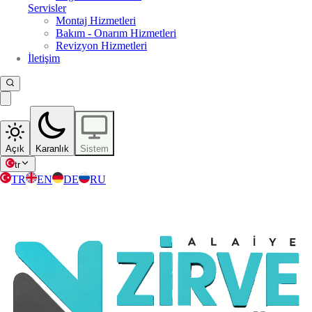
Servisler
Montaj Hizmetleri
Bakım - Onarım Hizmetleri
Revizyon Hizmetleri
İletişim
Açık
Karanlık
Sistem
tr
TR
EN
DE
RU