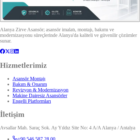
Alanya Zirve Asansör; asansör imalatı, montajı, bakımı ve
modernizasyonu süreçlerinde Alanya'da kaliteli ve güvenilir çözümler
sunar.
Hizmetlerimiz
Asansör Montajı
Bakım & Onarım
Revizyon & Modernizasyon
Makine Dairesiz Asansörler
Engelli Platformları
İletişim
Avsallar Mah. Saraç Sok. Ay Yıldız Site No: 4 A/A Alanya / Antalya
+90 546 587 28 00