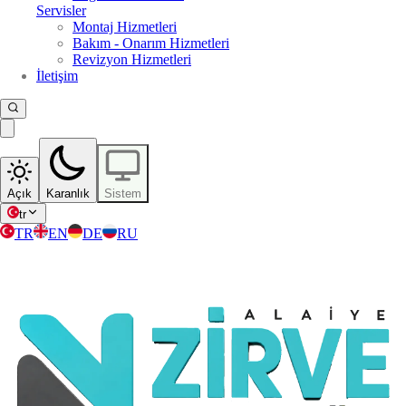
Servisler
Montaj Hizmetleri
Bakım - Onarım Hizmetleri
Revizyon Hizmetleri
İletişim
Açık
Karanlık
Sistem
tr
TR
EN
DE
RU