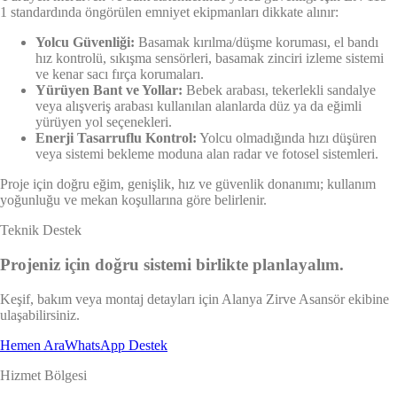
1 standardında öngörülen emniyet ekipmanları dikkate alınır:
Yolcu Güvenliği:
Basamak kırılma/düşme koruması, el bandı
hız kontrolü, sıkışma sensörleri, basamak zinciri izleme sistemi
ve kenar sacı fırça korumaları.
Yürüyen Bant ve Yollar:
Bebek arabası, tekerlekli sandalye
veya alışveriş arabası kullanılan alanlarda düz ya da eğimli
yürüyen yol seçenekleri.
Enerji Tasarruflu Kontrol:
Yolcu olmadığında hızı düşüren
veya sistemi bekleme moduna alan radar ve fotosel sistemleri.
Proje için doğru eğim, genişlik, hız ve güvenlik donanımı; kullanım
yoğunluğu ve mekan koşullarına göre belirlenir.
Teknik Destek
Projeniz için doğru sistemi birlikte planlayalım.
Keşif, bakım veya montaj detayları için Alanya Zirve Asansör ekibine
ulaşabilirsiniz.
Hemen Ara
WhatsApp Destek
Hizmet Bölgesi