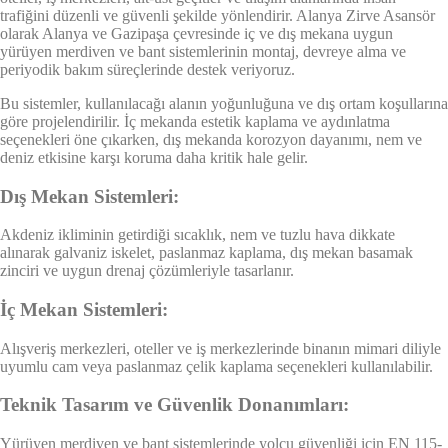
trafiğini düzenli ve güvenli şekilde yönlendirir. Alanya Zirve Asansör
olarak Alanya ve Gazipaşa çevresinde iç ve dış mekana uygun
yürüyen merdiven ve bant sistemlerinin montaj, devreye alma ve
periyodik bakım süreçlerinde destek veriyoruz.
Bu sistemler, kullanılacağı alanın yoğunluğuna ve dış ortam koşullarına
göre projelendirilir. İç mekanda estetik kaplama ve aydınlatma
seçenekleri öne çıkarken, dış mekanda korozyon dayanımı, nem ve
deniz etkisine karşı koruma daha kritik hale gelir.
Dış Mekan Sistemleri:
Akdeniz ikliminin getirdiği sıcaklık, nem ve tuzlu hava dikkate
alınarak galvaniz iskelet, paslanmaz kaplama, dış mekan basamak
zinciri ve uygun drenaj çözümleriyle tasarlanır.
İç Mekan Sistemleri:
Alışveriş merkezleri, oteller ve iş merkezlerinde binanın mimari diliyle
uyumlu cam veya paslanmaz çelik kaplama seçenekleri kullanılabilir.
Teknik Tasarım ve Güvenlik Donanımları:
Yürüyen merdiven ve bant sistemlerinde yolcu güvenliği için EN 115-