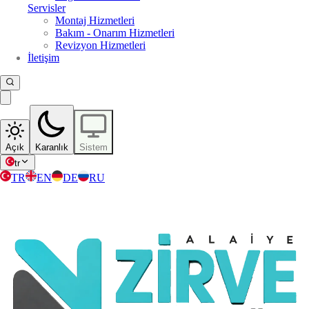
Servisler
Montaj Hizmetleri
Bakım - Onarım Hizmetleri
Revizyon Hizmetleri
İletişim
Açık
Karanlık
Sistem
tr
TR
EN
DE
RU