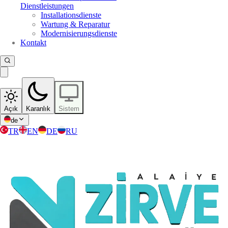
Dienstleistungen
Installationsdienste
Wartung & Reparatur
Modernisierungsdienste
Kontakt
Açık
Karanlık
Sistem
de
TR
EN
DE
RU