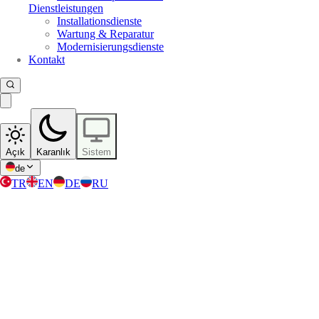
Dienstleistungen
Installationsdienste
Wartung & Reparatur
Modernisierungsdienste
Kontakt
Açık
Karanlık
Sistem
de
TR
EN
DE
RU