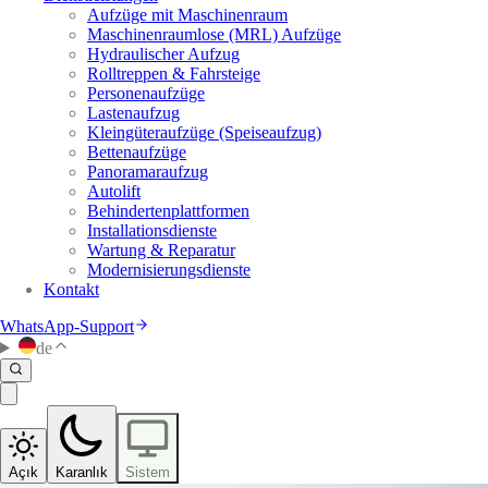
Aufzüge mit Maschinenraum
Maschinenraumlose (MRL) Aufzüge
Hydraulischer Aufzug
Rolltreppen & Fahrsteige
Personenaufzüge
Lastenaufzug
Kleingüteraufzüge (Speiseaufzug)
Bettenaufzüge
Panoramaraufzug
Autolift
Behindertenplattformen
Installationsdienste
Wartung & Reparatur
Modernisierungsdienste
Kontakt
WhatsApp-Support
de
Açık
Karanlık
Sistem