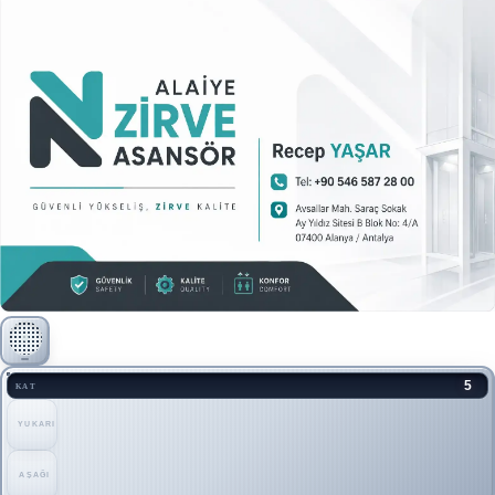
5
KAT
YUKARI
AŞAĞI