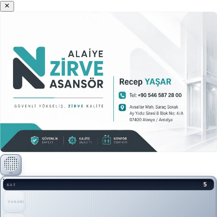
5
KAT
YUKARI